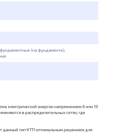
, фундаментные (на фундаменте),
ния
ема электрической энергии напряжением 6 или 10
именяются в распределительных сетях, где
ает данный тип КТП оптимальным решением для