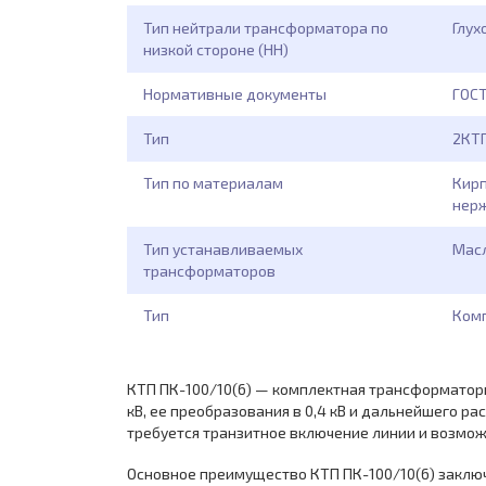
Тип нейтрали трансформатора по
Глух
низкой стороне (НН)
Нормативные документы
ГОСТ
Тип
2КТП
Тип по материалам
Кирп
нерж
Тип устанавливаемых
Масл
трансформаторов
Тип
Комп
КТП ПК-100/10(6) — комплектная трансформаторн
кВ, ее преобразования в 0,4 кВ и дальнейшего 
требуется транзитное включение линии и возмож
Основное преимущество КТП ПК-100/10(6) заключ