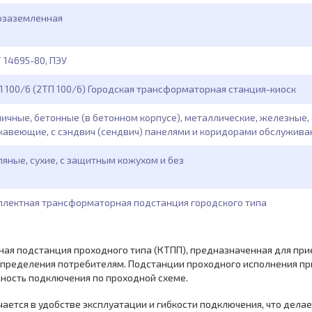
озаземленная
 14695-80, ПЭУ
 100/6 (2ТП 100/6) Городская трансформаторная станция-киоск
ичные, бетонные (в бетонном корпусе), металлические, железные
авеющие, с сэндвич (сендвич) панелями и коридорами обслужива
яные, сухие, с защитным кожухом и без
лектная трансформаторная подстанция городского типа
ая подстанция проходного типа (КТПП), предназначенная для при
распределения потребителям. Подстанции проходного исполнения пр
ность подключения по проходной схеме.
ается в удобстве эксплуатации и гибкости подключения, что дел