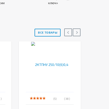
сии
ключ»
ВСЕ ТОВАРЫ
 )
(5)
( 38 )